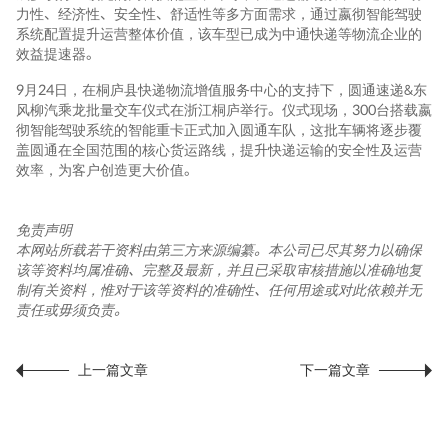
力性、经济性、安全性、舒适性等多方面需求，通过嬴彻智能驾驶
系统配置提升运营整体价值，该车型已成为中通快递等物流企业的
效益提速器。
9月24日，在桐庐县快递物流增值服务中心的支持下，圆通速递&东
风柳汽乘龙批量交车仪式在浙江桐庐举行。仪式现场，300台搭载嬴
彻智能驾驶系统的智能重卡正式加入圆通车队，这批车辆将逐步覆
盖圆通在全国范围的核心货运路线，提升快递运输的安全性及运营
效率，为客户创造更大价值。
免责声明
本网站所载若干资料由第三方来源编纂。本公司已尽其努力以确保
该等资料均属准确、完整及最新，并且已采取审核措施以准确地复
制有关资料，惟对于该等资料的准确性、任何用途或对此依赖并无
责任或毋须负责。
上一篇文章
下一篇文章