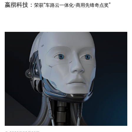
嬴彻科技：
荣获“车路云一体化-商用先锋奇点奖”