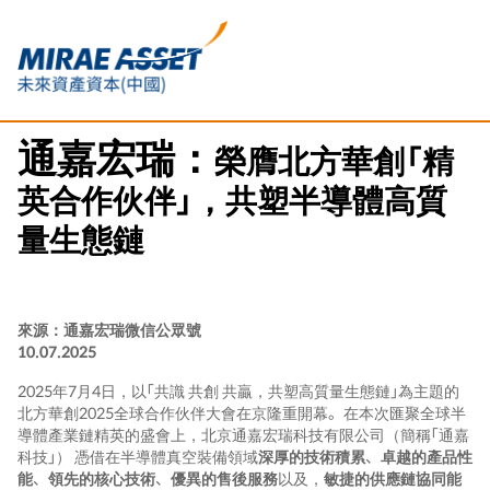
通嘉宏瑞：
榮膺北方華創「精
英合作伙伴」，共塑半導體高質
量生態鏈
來源：通嘉宏瑞微信公眾號
10.07.2025
2025年7月4日，以「共識 共創 共贏，共塑高質量生態鏈」為主題的
北方華創2025全球合作伙伴大會在京隆重開幕。在本次匯聚全球半
導體產業鏈精英的盛會上，北京通嘉宏瑞科技有限公司（簡稱「通嘉
科技」） 憑借在半導體真空裝備領域
深厚的技術積累
、
卓越的產品性
能
、
領先的核心技術
、
優異的售後服務
以及，
敏捷的供應鏈協同能