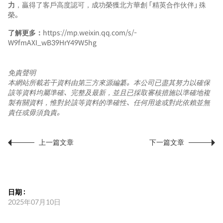
力
，贏得了客戶高度認可，成功榮獲北方華創 「精英合作伙伴」 殊
榮。
了解更多：
https://mp.weixin.qq.com/s/-
W9fmAXI_wB39HrY49W5hg
免責聲明
本網站所載若干資料由第三方來源編纂。本公司已盡其努力以確保
該等資料均屬準確、完整及最新，並且已採取審核措施以準確地複
製有關資料，惟對於該等資料的準確性、任何用途或對此依賴並無
責任或毋須負責。
上一篇文章
下一篇文章
日期 :
2025年07月10日